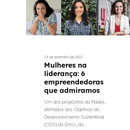
admiramos
24 de setembro de 2021
Mulheres na
liderança: 6
empreendedoras
que admiramos
Um dos propósitos da Raízes,
alinhados aos Objetivos do
Desenvolvimento Sustentável
(ODS) da ONU, diz…