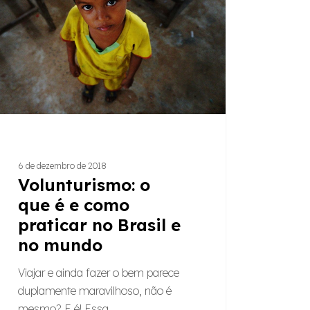
o
car
l
do
6 de dezembro de 2018
Volunturismo: o
que é e como
praticar no Brasil e
no mundo
Viajar e ainda fazer o bem parece
duplamente maravilhoso, não é
mesmo? E é! Essa…