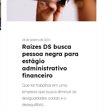
estágio
os
administrativo
acon
financeiro
mais
marc
do
noss
18 de janeiro de 2021
negó
Raízes DS busca
socia
pessoa negra para
estágio
administrativo
financeiro
Que tal trabalhar em uma
empresa que busca diminuir as
desigualdades sociais e o
desequilíbrio…