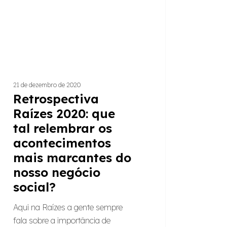
tecimentos
antes
o
21 de dezembro de 2020
cio
Retrospectiva
l?
Raízes 2020: que
tal relembrar os
acontecimentos
mais marcantes do
nosso negócio
social?
Aqui na Raízes a gente sempre
fala sobre a importância de