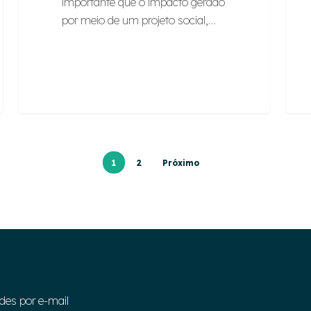
importante que o impacto gerado
por meio de um projeto social,…
1
2
Próximo
des por e-mail