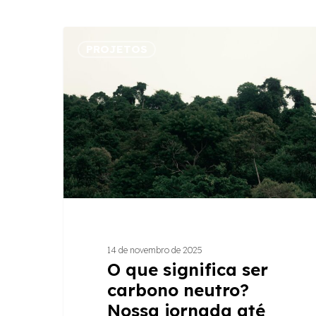
O
PROJETOS
que
significa
ser
carbono
neutro?
Nossa
jornada
até
aqui
14 de novembro de 2025
Hit enter to search or ESC to close
O que significa ser
carbono neutro?
Nossa jornada até