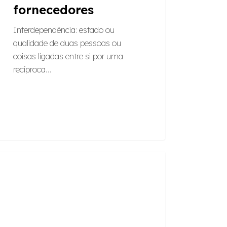
fornecedores
Interdependência: estado ou
qualidade de duas pessoas ou
coisas ligadas entre si por uma
recíproca…
spectiva
PROJETOS
es
:
mbrar