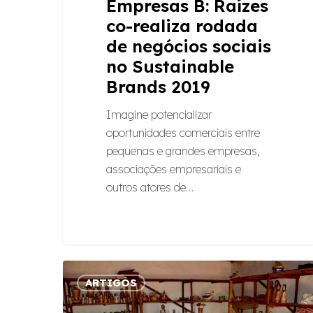
Empresas B: Raízes
co-realiza rodada
de negócios sociais
no Sustainable
Brands 2019
Imagine potencializar
oportunidades comerciais entre
pequenas e grandes empresas,
associações empresariais e
outros atores de…
Já
ARTIGOS
planejou
o