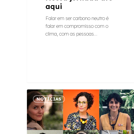
aqui
Falar em ser carbono neutro é
falar em compromisso com o
clima, com as pessoas…
Mulheres
NOTÍCIAS
na
liderança:
6
empreendedoras
que