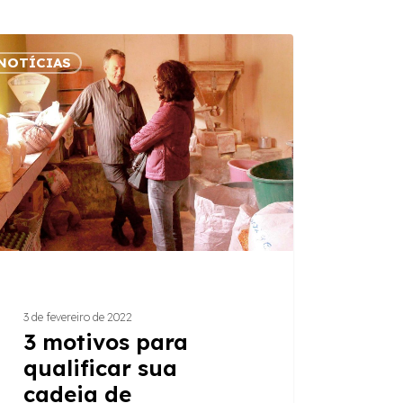
NOTÍCIAS
vos
ficar
ia
ecedores
3 de fevereiro de 2022
3 motivos para
qualificar sua
cadeia de