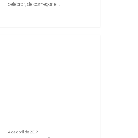
celebrar, de começar e…
o
ARTIGOS
r
cto
l
zim
es
4 de abril de 2019