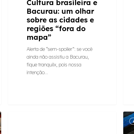
Cultura brasileira e
mapa”
Bacurau: um olhar
sobre as cidades e
regiões “fora do
mapa”
Alerta de “sem-spoiler”: se você
ainda não assistiu a Bacurau,
fique tranquilx, pois nossa
intenção…
Quali
Volun
ARTIGOS
ou
o
quanti?
que