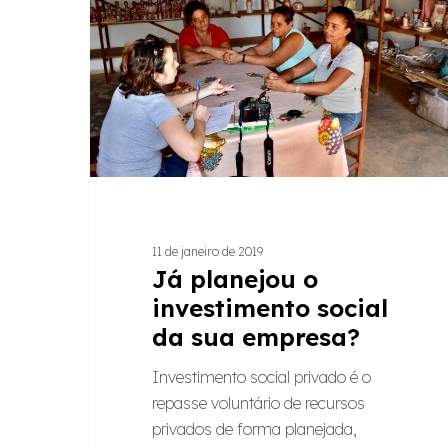
investimento
social
da
sua
empresa?
11 de janeiro de 2019
Já planejou o
investimento social
da sua empresa?
Investimento social privado é o
repasse voluntário de recursos
privados de forma planejada,