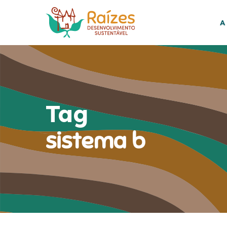
Skip
to
A
main
content
Tag
sistema b