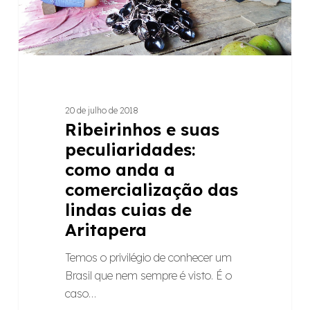
a
comercialização
das
lindas
cuias
de
20 de julho de 2018
Aritapera
Ribeirinhos e suas
peculiaridades:
como anda a
comercialização das
lindas cuias de
Aritapera
Temos o privilégio de conhecer um
Brasil que nem sempre é visto. É o
caso…