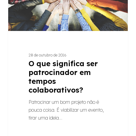
tempos
colaborativos?
28 de outubro de 2016
O que significa ser
patrocinador em
tempos
colaborativos?
Patrocinar um bom projeto não é
pouca coisa. É viabilizar um evento,
tirar uma ideia…