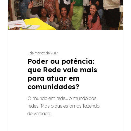
mais
para
atuar
em
comunidades?
1 de março de 2017
Poder ou potência:
que Rede vale mais
para atuar em
comunidades?
O mundo em rede... o mundo das
redes. Mas o que estamos fazendo
de verdade…