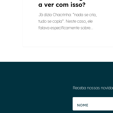
a ver com isso?
Já dizia Chacrinha: “nada se cria,
tudo se copia”. Neste caso, ele
falava especificamente sobre…
Receba nossas novida