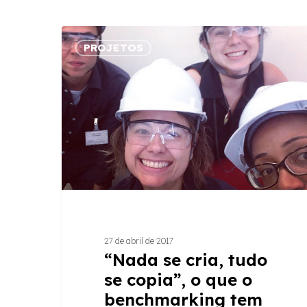
“Nada
PROJETOS
se
cria,
tudo
se
copia”,
o
que
o
benchmarking
tem
a
27 de abril de 2017
ver
“Nada se cria, tudo
com
se copia”, o que o
isso?
benchmarking tem