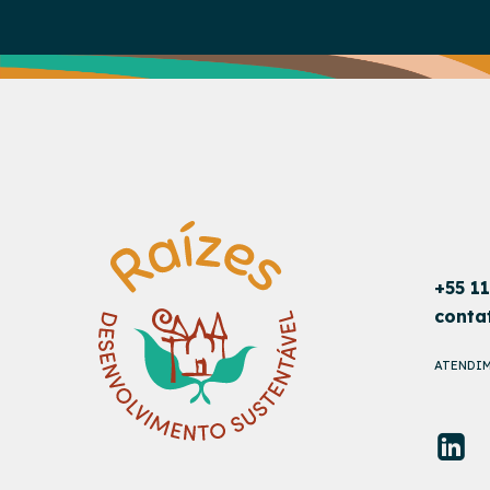
+55 1
conta
ATENDIM