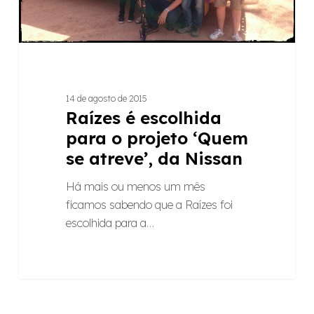
‘Quem
se
atreve’,
da
Nissan
14 de agosto de 2015
Raízes é escolhida
para o projeto ‘Quem
se atreve’, da Nissan
Há mais ou menos um mês
ficamos sabendo que a Raízes foi
escolhida para a…