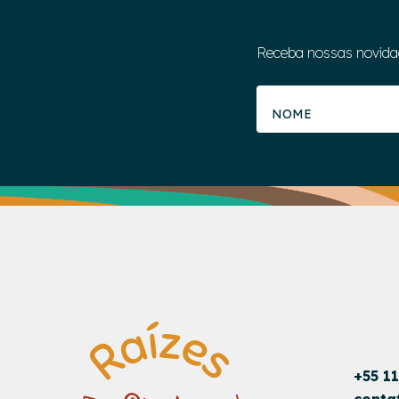
Receba nossas novida
+55 1
conta