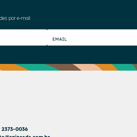
des por e-mail
1 2373-0036
to@raizesds.com.br