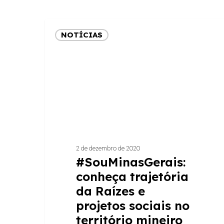
#SouMinasGerais:
NOTÍCIAS
conheça
trajetória
da
Raízes
e
projetos
sociais
no
território
2 de dezembro de 2020
mineiro
#SouMinasGerais:
conheça trajetória
da Raízes e
projetos sociais no
território mineiro