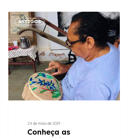
Conheça
ARTIGOS
as
bordadeiras
de
Ipoema
beneficiadas
por
projeto
social
de
economia
criativa
24 de maio de 2019
Conheça as