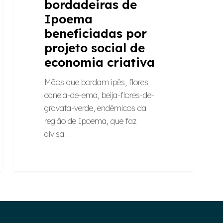
bordadeiras de
Ipoema
beneficiadas por
projeto social de
economia criativa
Mãos que bordam ipês, flores
canela-de-ema, beija-flores-de-
gravata-verde, endêmicos da
região de Ipoema, que faz
divisa…