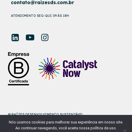
contato@raizesds.com.br
ATENDIMENTO SEG-QUI 09 ÀS 18H
© RAÍZES DESENVOLVIMENTO SUSTENTÁVEL
Nós usamos cookies para melhorar sua experiência em nosso site.
DESENVOLVIDO POR
NAÇÃODESIGN
Ao continuar navegando, você aceita nossa política de uso.