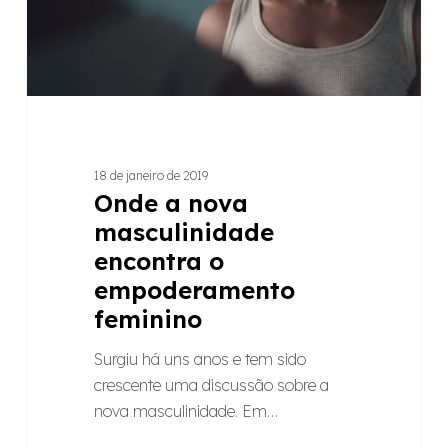
empoderamento
feminino
18 de janeiro de 2019
Onde a nova
masculinidade
encontra o
empoderamento
feminino
Surgiu há uns anos e tem sido
crescente uma discussão sobre a
nova masculinidade. Em…