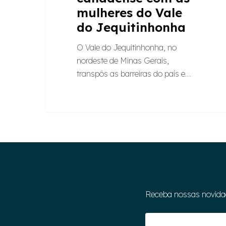
mulheres do Vale
do Jequitinhonha
O Vale do Jequitinhonha, no
nordeste de Minas Gerais,
transpôs as barreiras do país e…
Receba nossas novida