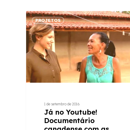
Já
PROJETOS
no
Youtube!
Documentário
canadense
com
as
mulheres
do
Vale
do
Jequitinhonha
1 de setembro de 2016
Já no Youtube!
Documentário
canadense com as