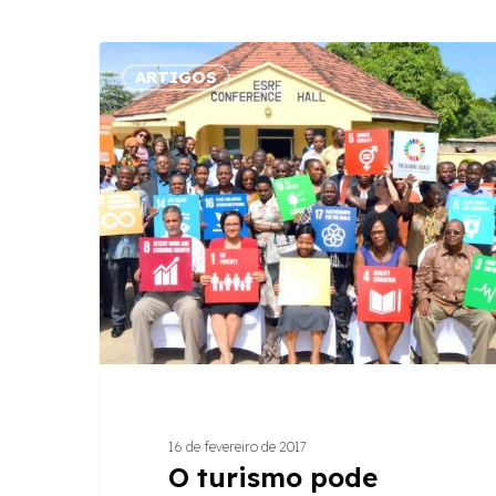
O
ARTIGOS
turismo
pode
transformar
o
mundo
até
2030?
16 de fevereiro de 2017
O turismo pode