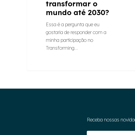
transformar o
mundo até 2030?
Essa é a pergunta que eu
gostaria de responder com a
minha participação no
Transforming…
Receba nossas novida