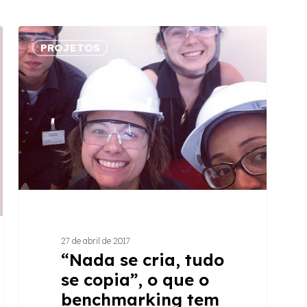
“Nada
PROJETOS
se
cria,
tudo
se
copia”,
o
que
o
benchmarking
tem
a
27 de abril de 2017
ver
“Nada se cria, tudo
com
se copia”, o que o
isso?
benchmarking tem