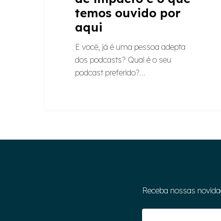
temos ouvido por
aqui
E você, já é uma pessoa adepta
dos podcasts? Qual é o seu
podcast preferido?…
Receba nossas novida