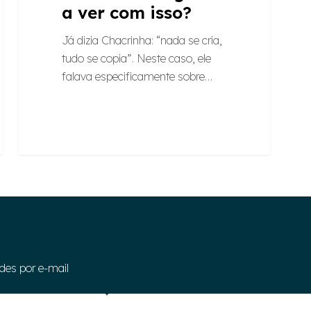
a ver com isso?
Já dizia Chacrinha: “nada se cria,
tudo se copia”. Neste caso, ele
falava especificamente sobre…
des por e-mail