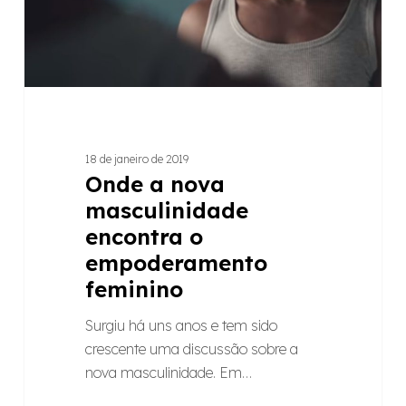
empoderamento
feminino
18 de janeiro de 2019
Onde a nova
masculinidade
encontra o
empoderamento
feminino
Surgiu há uns anos e tem sido
crescente uma discussão sobre a
nova masculinidade. Em…