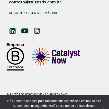
contato@raizesds.com.br
ATENDIMENTO SEG-QUI 09 ÀS 18H
© RAÍZES DESENVOLVIMENTO SUSTENTÁVEL
Nós usamos cookies para melhorar sua experiência em nosso site.
DESENVOLVIDO POR
NAÇÃODESIGN
Ao continuar navegando, você aceita nossa política de uso.