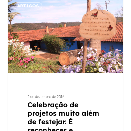
ARTIGOS
de
projetos
muito
além
de
festejar.
É
reconhecer
e
renovar!
2 de dezembro de 2016
Celebração de
projetos muito além
de festejar. É
reconhecer e