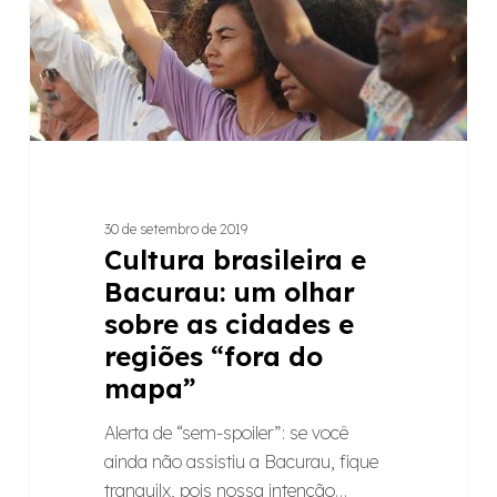
sobre
as
cidades
e
regiões
“fora
do
mapa”
30 de setembro de 2019
Cultura brasileira e
Bacurau: um olhar
sobre as cidades e
regiões “fora do
mapa”
Alerta de “sem-spoiler”: se você
ainda não assistiu a Bacurau, fique
tranquilx, pois nossa intenção…