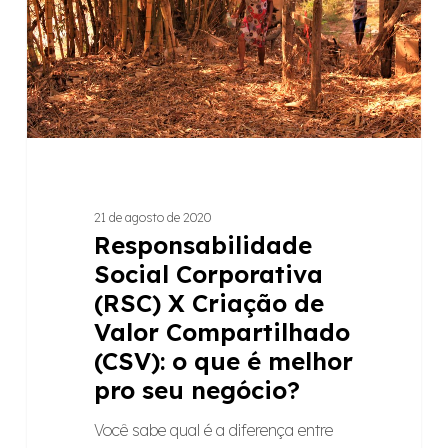
Criação
de
Valor
Compartilhado
(CSV):
o
que
é
21 de agosto de 2020
melhor
Responsabilidade
pro
Social Corporativa
seu
(RSC) X Criação de
negócio?
Valor Compartilhado
(CSV): o que é melhor
pro seu negócio?
Você sabe qual é a diferença entre