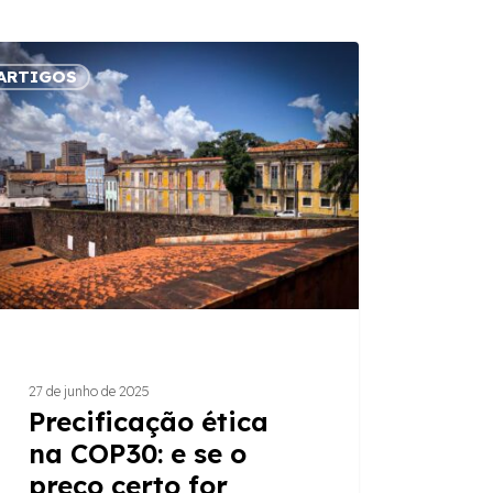
ficação
ARTIGOS
30:
o
lha
27 de junho de 2025
iva?
Precificação ética
na COP30: e se o
preço certo for