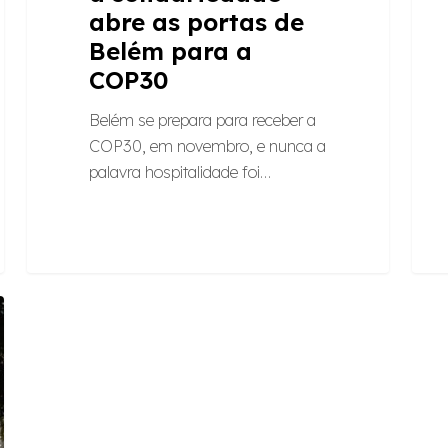
abre as portas de
Belém para a
COP30
Belém se prepara para receber a
COP30, em novembro, e nunca a
palavra hospitalidade foi…