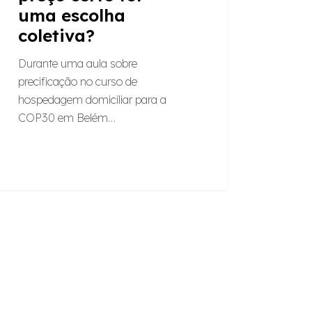
uma escolha
coletiva?
Durante uma aula sobre
precificação no curso de
hospedagem domiciliar para a
COP30 em Belém…