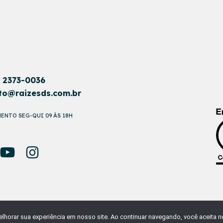
1 2373-0036
to@raizesds.com.br
ENTO SEG-QUI 09 ÀS 18H
DO POR
NAÇÃODESIGN
orar sua experiência em nosso site. Ao continuar navegando, você aceita no