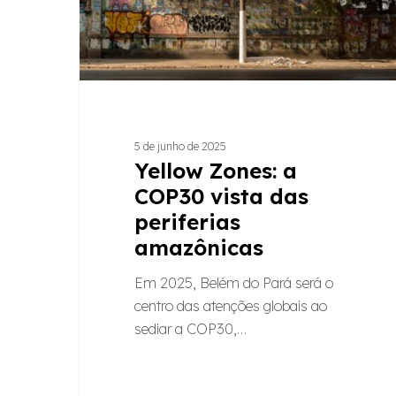
periferias
amazônicas
5 de junho de 2025
Yellow Zones: a
COP30 vista das
periferias
amazônicas
Em 2025, Belém do Pará será o
centro das atenções globais ao
sediar a COP30,…