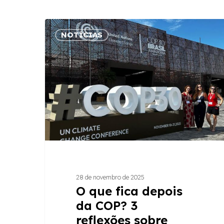
O
NOTÍCIAS
que
Hit enter to search or ESC to close
fica
depois
da
COP?
3
reflexões
sobre
turismo,
bioeconomia
e
28 de novembro de 2025
inclusão
O que fica depois
da COP? 3
reflexões sobre