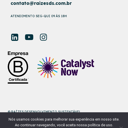
contato@raizesds.com.br
ATENDIMENTO SEG-QUI 09 ÀS 18H
© RAÍZES DESENVOLVIMENTO SUSTENTÁVEL
Nós usamos cookies para melhorar sua experiência em nosso site.
DESENVOLVIDO POR
NAÇÃODESIGN
Ao continuar navegando, você aceita nossa política de uso.