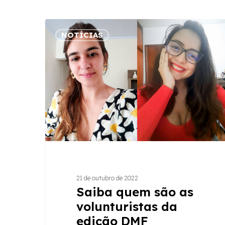
Saiba
NOTÍCIAS
quem
são
as
volunturistas
da
edição
DMF
Amazônia
2022
21 de outubro de 2022
Saiba quem são as
volunturistas da
edição DMF