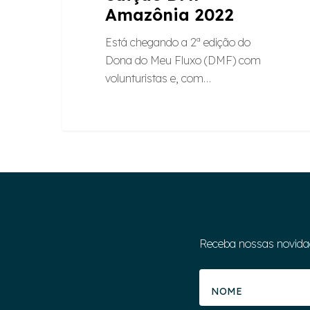
Amazônia 2022
Está chegando a 2ª edição do
Dona do Meu Fluxo (DMF) com
volunturistas e, com…
Receba nossas novida