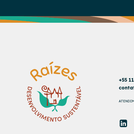
+55 1
conta
ATENDIM