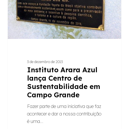
Sustentabilidade
em
Campo
Grande
3 de dezembro de 2013
Instituto Arara Azul
lança Centro de
Sustentabilidade em
Campo Grande
Fazer parte de uma iniciativa que faz
acontecer e dar a nossa contribuição
é uma…