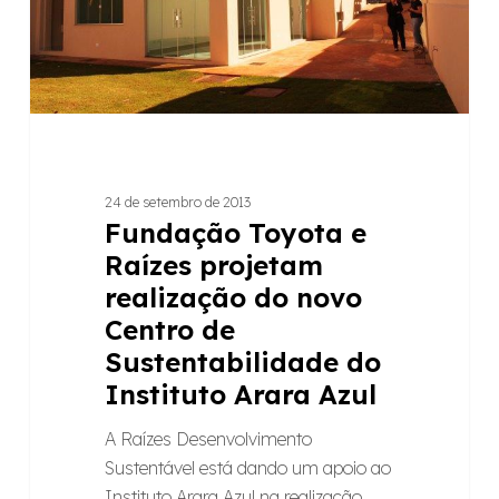
do
novo
Centro
de
Sustentabilidade
do
Instituto
24 de setembro de 2013
Arara
Fundação Toyota e
Azul
Raízes projetam
realização do novo
Centro de
Sustentabilidade do
Instituto Arara Azul
A Raízes Desenvolvimento
Sustentável está dando um apoio ao
Instituto Arara Azul na realização