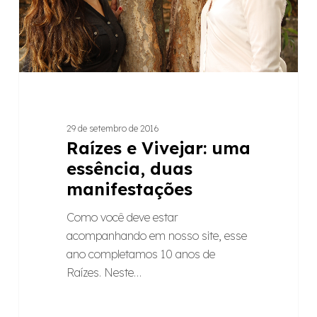
manifestações
29 de setembro de 2016
Raízes e Vivejar: uma
essência, duas
manifestações
Como você deve estar
acompanhando em nosso site, esse
ano completamos 10 anos de
Raízes. Neste…