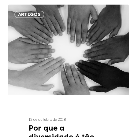
Por
ARTIGOS
que
a
diversidade
é
tão
importante
e
deve
ser
valorizada?
12 de outubro de 2018
Por que a
diversidade é tão