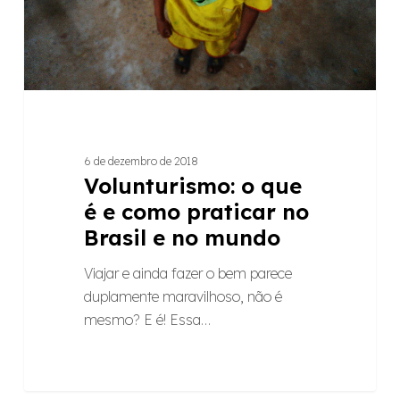
praticar
no
Brasil
e
no
mundo
6 de dezembro de 2018
Volunturismo: o que
é e como praticar no
Brasil e no mundo
Viajar e ainda fazer o bem parece
duplamente maravilhoso, não é
mesmo? E é! Essa…