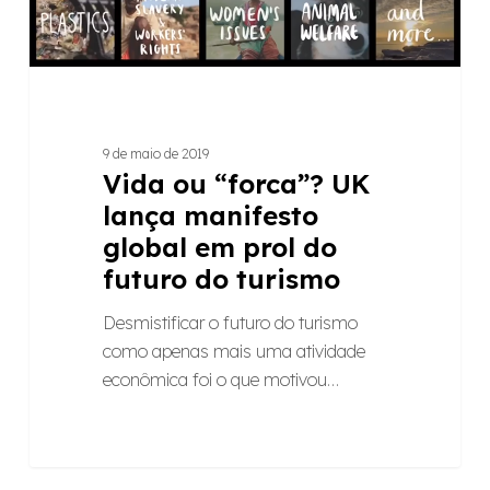
global
em
prol
do
futuro
do
9 de maio de 2019
Vida ou “forca”? UK
turismo
lança manifesto
global em prol do
futuro do turismo
Desmistificar o futuro do turismo
como apenas mais uma atividade
econômica foi o que motivou…