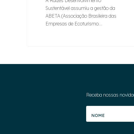
A Raízes Desenvolvimento
Sustentável assumiu a gestão da
ABETA (Associação Brasileira das
Empresas de Ecoturismo…
Receba nossas novida