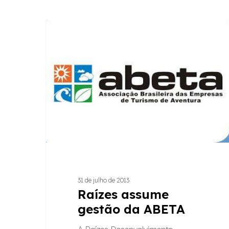
Raízes
ARTIGOS
assume
gestão
da
ABETA
31 de julho de 2013
Raízes assume
gestão da ABETA