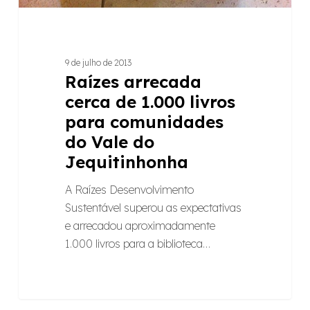
Jequitinhonha
9 de julho de 2013
Raízes arrecada
cerca de 1.000 livros
para comunidades
do Vale do
Jequitinhonha
A Raízes Desenvolvimento
Sustentável superou as expectativas
e arrecadou aproximadamente
1.000 livros para a biblioteca…