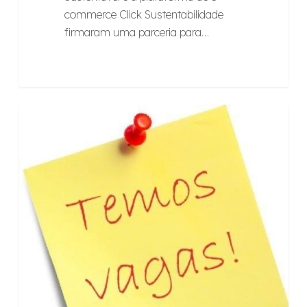
commerce Click Sustentabilidade
firmaram uma parceria para…
Raízes
ARTIGOS
recruta
estagiário
para
a
área
administrativa
financeira