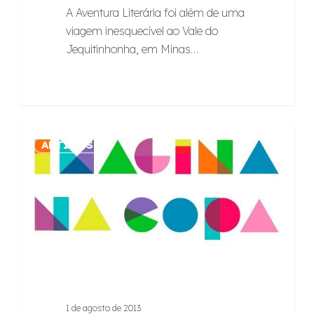
A Aventura Literária foi além de uma
viagem inesquecível ao Vale do
Jequitinhonha, em Minas…
Raízes
ARTIGOS
no
Imagina
na
Copa
1 de agosto de 2013