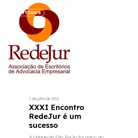
XXXI
ARTIGOS
Encontro
RedeJur
é
um
sucesso
2 de julho de 2013
XXXI Encontro
RedeJur é um
sucesso
A cidade de São Paulo foi palco do