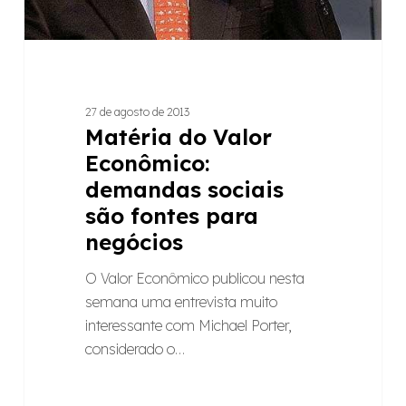
27 de agosto de 2013
Matéria do Valor
Econômico:
demandas sociais
são fontes para
negócios
O Valor Econômico publicou nesta
semana uma entrevista muito
interessante com Michael Porter,
considerado o…