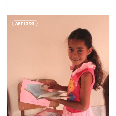
Vale
ARTIGOS
do
Jequitinhonha
ganha
nova
biblioteca
comunitária