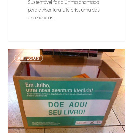
Sustentável faz a última chamada
para a Aventura Literária, uma das
experiências…
Raízes
ARTIGOS
arrecada
cerca
de
1.000
livros
para
comunidades
do
Vale
do