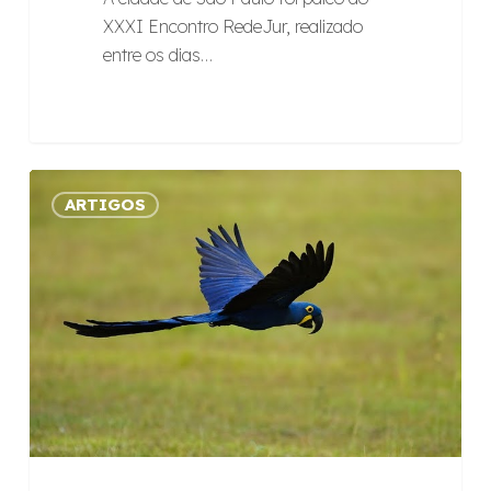
XXXI Encontro RedeJur, realizado
entre os dias…
Raízes
ARTIGOS
inicia
trabalho
em
parceria
com
o
Projeto
Arara
Azul