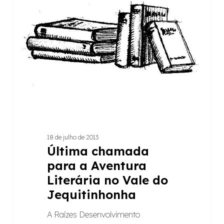
ARTIGOS
chamada
para
a
Aventura
Literária
no
Vale
do
Jequitinhonha
18 de julho de 2013
Última chamada
para a Aventura
Literária no Vale do
Jequitinhonha
A Raízes Desenvolvimento