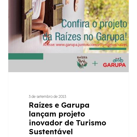
de
Turismo
Sustentável
3 de setembro de 2013
Raízes e Garupa
lançam projeto
inovador de Turismo
Sustentável