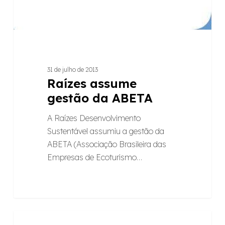
31 de julho de 2013
Raízes assume
gestão da ABETA
A Raízes Desenvolvimento
Sustentável assumiu a gestão da
ABETA (Associação Brasileira das
Empresas de Ecoturismo…
Última