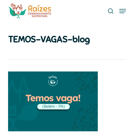
Skip
Menu
to
search
main
content
TEMOS-VAGAS-blog