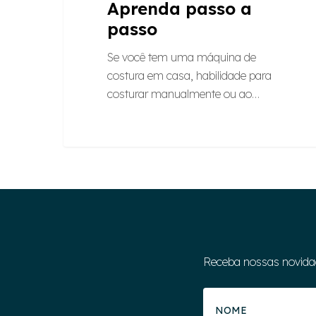
Aprenda passo a
passo
Se você tem uma máquina de
costura em casa, habilidade para
costurar manualmente ou ao…
Receba nossas novida