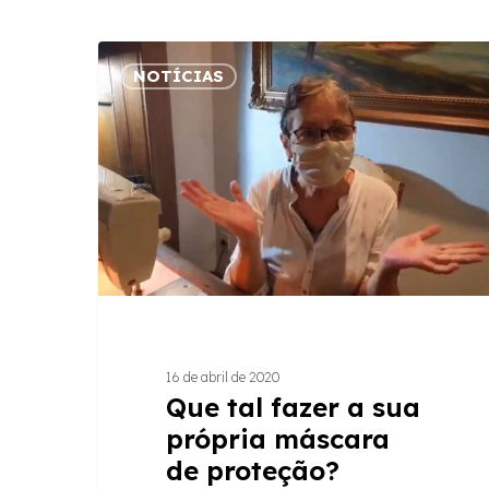
Que
NOTÍCIAS
tal
fazer
a
sua
própria
máscara
de
proteção?
Aprenda
passo
a
16 de abril de 2020
passo
Que tal fazer a sua
própria máscara
de proteção?