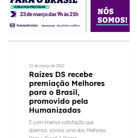
para
o
Brasil,
promovido
pela
Humanizadas
22 de março de 2022
Raízes DS recebe
premiação Melhores
para o Brasil,
promovido pela
Humanizadas
É com imensa satisfação que
dizemos: somos uma das Melhores