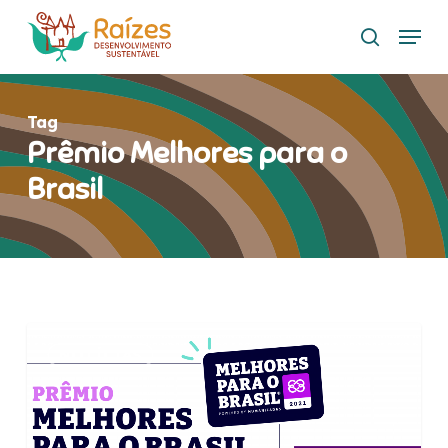
Skip
Menu
to
search
main
content
Tag
Prêmio Melhores para o
Brasil
Raízes
NOTÍCIAS
DS
recebe
premiação
Melhores