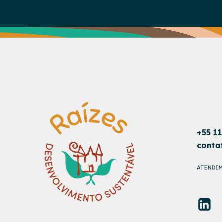
+55 1
conta
ATENDIM