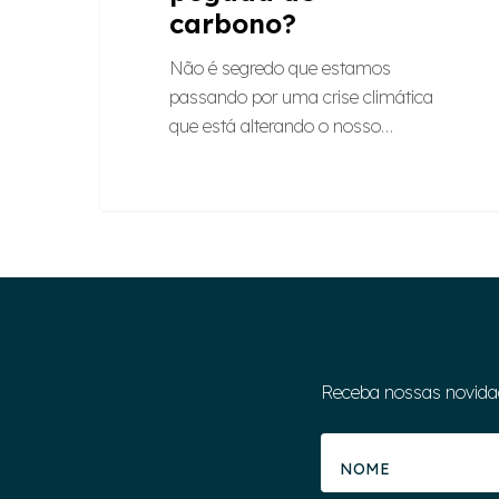
carbono?
Não é segredo que estamos
passando por uma crise climática
que está alterando o nosso…
Receba nossas novida