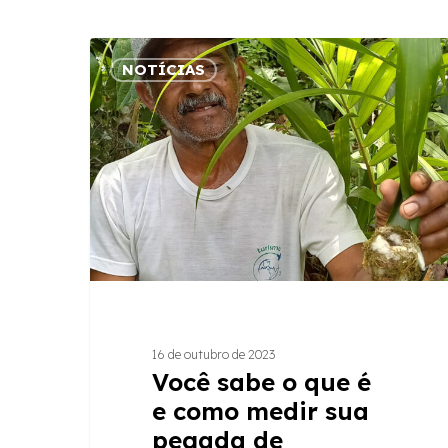
Você
NOTÍCIAS
sabe
o
que
é
e
como
medir
sua
pegada
de
carbono?
16 de outubro de 2023
Você sabe o que é
e como medir sua
pegada de