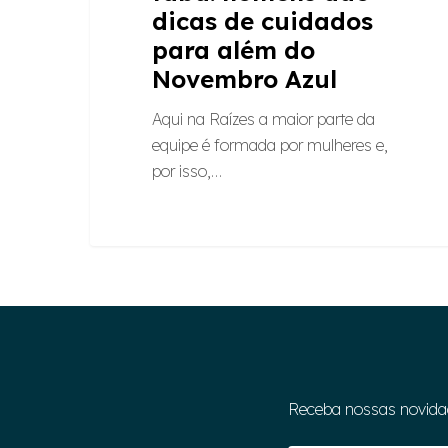
dicas de cuidados
para além do
Novembro Azul
Aqui na Raízes a maior parte da
equipe é formada por mulheres e,
por isso,…
Receba nossas novida