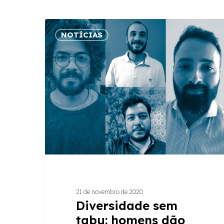
Diversidade
NOTÍCIAS
sem
tabu:
homens
dão
dicas
de
cuidados
para
além
do
Novembro
Azul
21 de novembro de 2020
Diversidade sem
tabu: homens dão