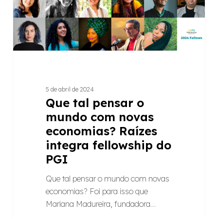
novas
economias?
Raízes
integra
fellowship
do
PGI
5 de abril de 2024
Que tal pensar o
mundo com novas
economias? Raízes
integra fellowship do
PGI
Que tal pensar o mundo com novas
economias? Foi para isso que
Mariana Madureira, fundadora…