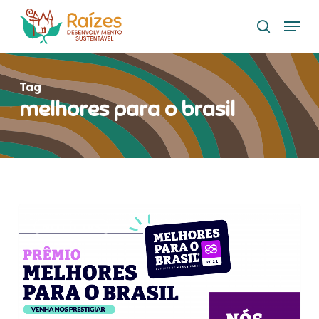
Skip
Menu
to
search
main
content
Tag
melhores para o brasil
Raízes
NOTÍCIAS
DS
recebe
premiação
Melhores
para