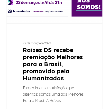
o
Brasil,
promovido
pela
Humanizadas
22 de março de 2022
Raízes DS recebe
premiação Melhores
para o Brasil,
promovido pela
Humanizadas
É com imensa satisfação que
dizemos: somos uma das Melhores
Para o Brasil! A Raízes…