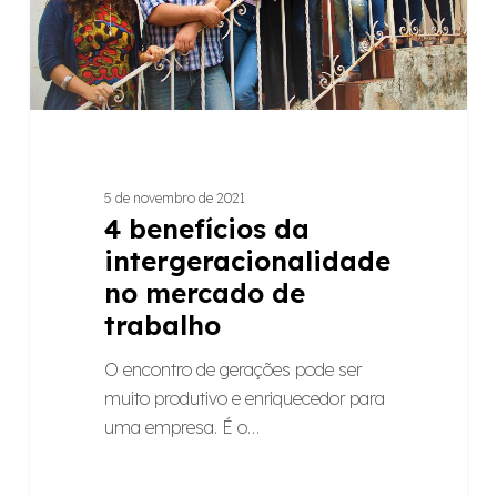
de
trabalho
5 de novembro de 2021
4 benefícios da
intergeracionalidade
no mercado de
trabalho
O encontro de gerações pode ser
muito produtivo e enriquecedor para
uma empresa. É o…