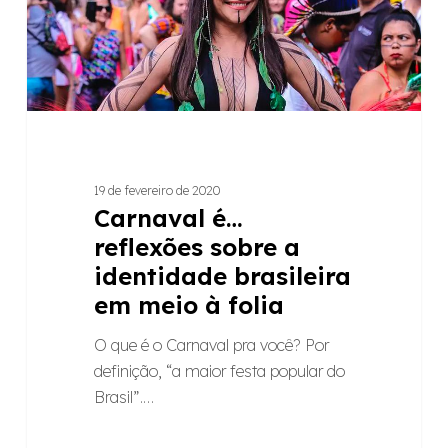
brasileira
em
meio
à
folia
19 de fevereiro de 2020
Carnaval é…
reflexões sobre a
identidade brasileira
em meio à folia
O que é o Carnaval pra você? Por
definição, “a maior festa popular do
Brasil”.…