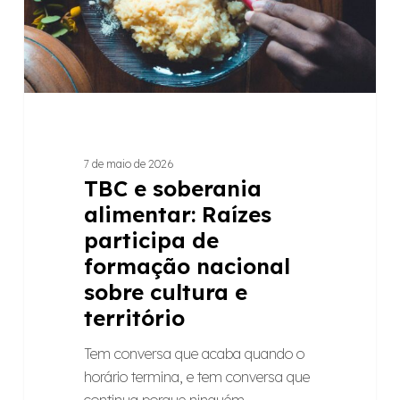
de
formação
nacional
sobre
cultura
e
território
7 de maio de 2026
TBC e soberania
alimentar: Raízes
participa de
formação nacional
sobre cultura e
território
Tem conversa que acaba quando o
horário termina, e tem conversa que