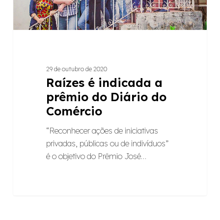
Diário
do
Comércio
29 de outubro de 2020
Raízes é indicada a
prêmio do Diário do
Comércio
“Reconhecer ações de iniciativas
privadas, públicas ou de indivíduos”
é o objetivo do Prêmio José…