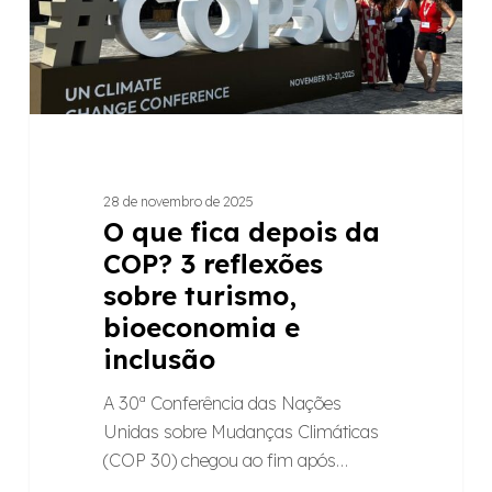
3
reflexões
sobre
turismo,
bioeconomia
e
inclusão
28 de novembro de 2025
O que fica depois da
COP? 3 reflexões
sobre turismo,
bioeconomia e
inclusão
A 30ª Conferência das Nações
Unidas sobre Mudanças Climáticas
(COP 30) chegou ao fim após…