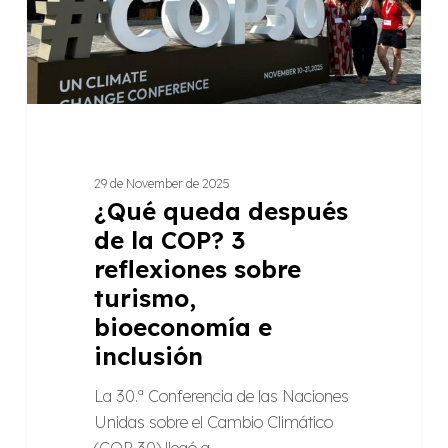
3
reflexiones
sobre
turismo,
bioeconomía
e
inclusión
29 de November de 2025
¿Qué queda después
de la COP? 3
reflexiones sobre
turismo,
bioeconomía e
inclusión
La 30.ª Conferencia de las Naciones
Unidas sobre el Cambio Climático