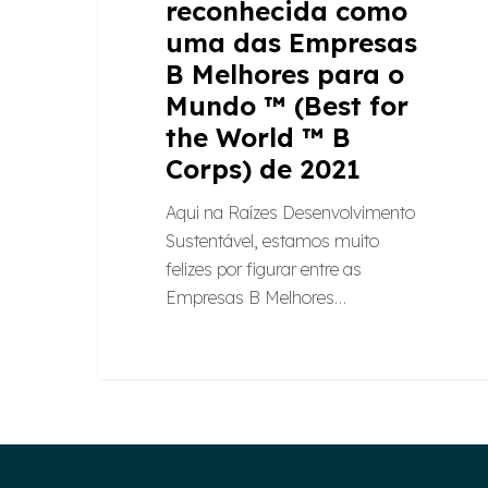
reconhecida como
World
uma das Empresas
™
B Melhores para o
B
Mundo ™ (Best for
Corps)
the World ™ B
de
2021
Corps) de 2021
Aqui na Raízes Desenvolvimento
Sustentável, estamos muito
felizes por figurar entre as
Empresas B Melhores…