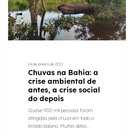
de
antes,
a
crise
social
do
depois
14 de janeiro de 2022
Chuvas na Bahia: a
crise ambiental de
antes, a crise social
do depois
Quase 900 mil pessoas foram
atingidas pela chuva em todo o
estado baiano. Muitas delas…