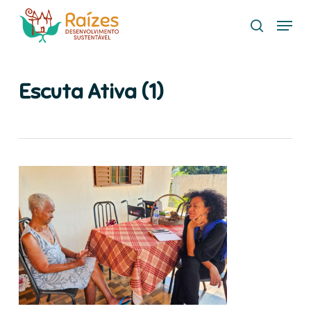
Skip
Menu
to
search
main
content
Escuta Ativa (1)