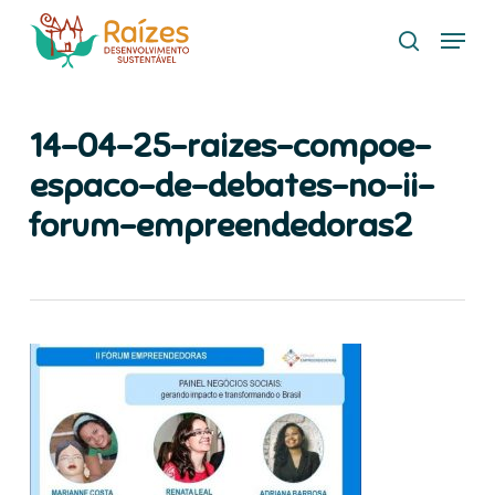
Skip
Menu
to
search
main
content
14-04-25-raizes-compoe-
espaco-de-debates-no-ii-
forum-empreendedoras2