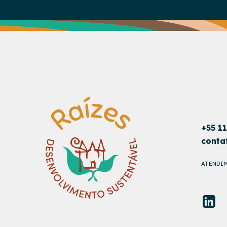
+55 1
conta
ATENDIM