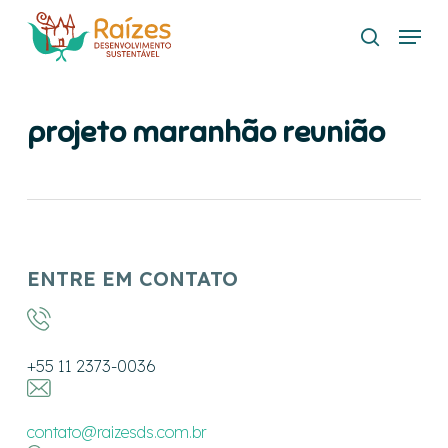
Skip
Menu
to
search
main
content
projeto maranhão reunião
ENTRE EM CONTATO
+55 11 2373-0036
contato@raizesds.com.br