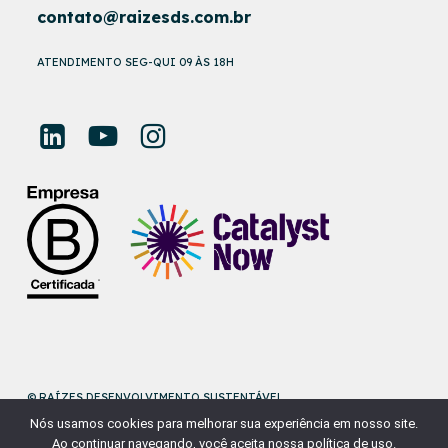
contato@raizesds.com.br
ATENDIMENTO SEG-QUI 09 ÀS 18H
© RAÍZES DESENVOLVIMENTO SUSTENTÁVEL
Nós usamos cookies para melhorar sua experiência em nosso site.
DESENVOLVIDO POR
NAÇÃODESIGN
Ao continuar navegando, você aceita nossa política de uso.