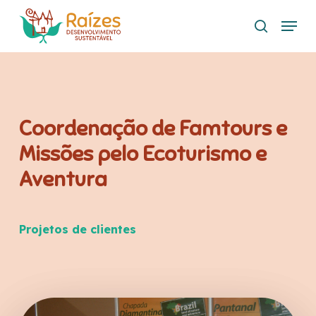
Skip
Menu
to
search
main
content
Coordenação de Famtours e
Missões pelo Ecoturismo e
Aventura
Projetos de clientes