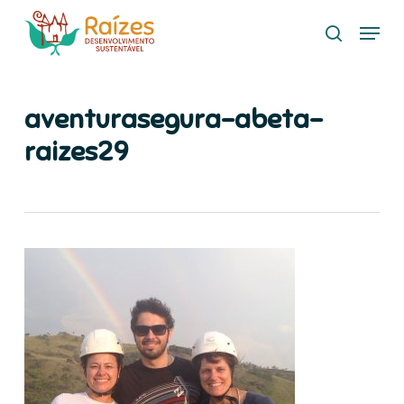
Skip
Menu
to
search
main
content
aventurasegura-abeta-
raizes29