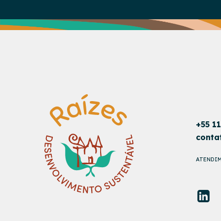
+55 1
conta
ATENDIM