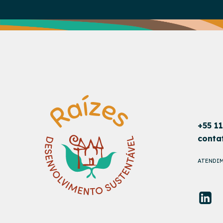
+55 1
conta
ATENDIM