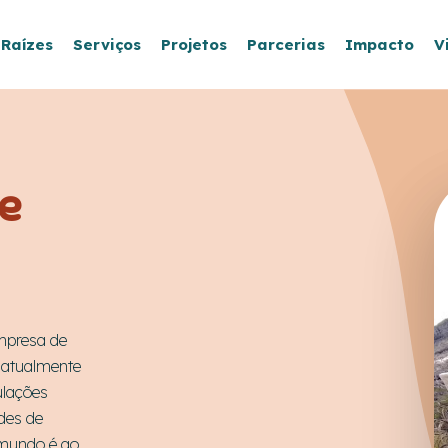
 Raízes
Serviços
Projetos
Parcerias
Impacto
V
de
mpresa de
e atualmente
ulações
des de
 mundo é ao