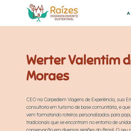
Skip
to
A
main
content
Werter Valentim 
Moraes
CEO na Carpediem Viagens de Experiência, sua E
consultoria em turismo de base comunitária, e qu
vem formatando roteiros personalizados para pop
tradicionais que se encontram no entorno de unida
conservação em diversas regiões do Brasil. O seu