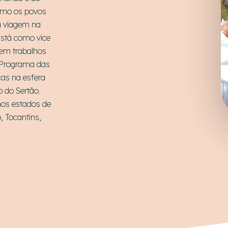
como os povos
ma viagem na
Está como vice
Tem trabalhos
 Programa das
as na esfera
o do Sertão.
 nos estados de
, Tocantins,