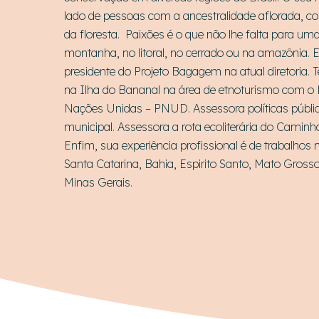
lado de pessoas com a ancestralidade aflorada, 
da floresta. Paixões é o que não lhe falta para u
montanha, no litoral, no cerrado ou na amazônia. 
presidente do Projeto Bagagem na atual diretoria. 
na Ilha do Bananal na área de etnoturismo com o
Nações Unidas – PNUD. Assessora políticas públic
municipal. Assessora a rota ecoliterária do Caminh
Enfim, sua experiência profissional é de trabalhos
Hit enter to search or ESC to close
Santa Catarina, Bahia, Espirito Santo, Mato Grosso
Minas Gerais.