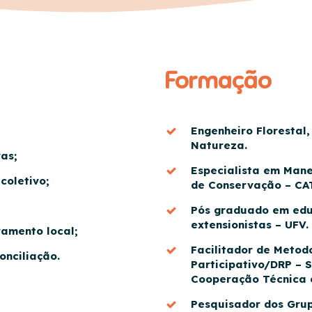
Formação
Engenheiro Florestal
Natureza.
as;
Especialista em Man
coletivo;
de Conservação – CAT
Pós graduado em edu
extensionistas – UFV.
amento local;
Facilitador de Metod
onciliação.
Participativo/DRP – 
Cooperação Técnica e
Pesquisador dos Gru