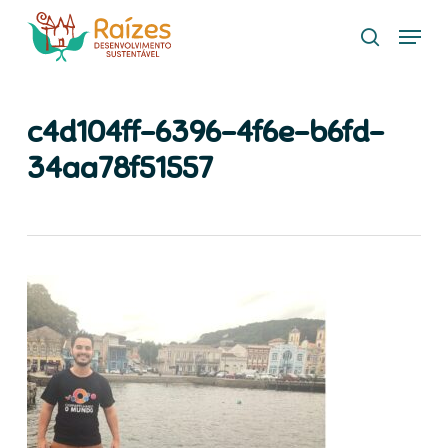
Skip
Menu
to
search
main
content
c4d104ff-6396-4f6e-b6fd-
34aa78f51557